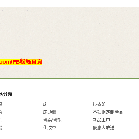
oom/FB粉絲頁頁
品分類
桌
床
掛衣架
椅
床頭櫃
不鏽鋼定制產品
几
書桌/書架
新品上市
發
化妝桌
優惠大放送