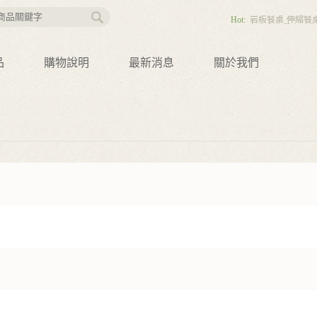
Hot:
岩板餐桌
伸縮餐
桌，實木餐桌，北
餐椅
輕奢餐椅，
沙發
沙發床
靠背
動沙發
品
購物說明
最新消息
關於我們