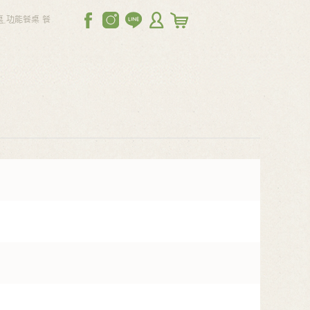
桌
功能餐桌
餐
歐餐桌，實木
休閒椅，茶几
可調節沙發
電