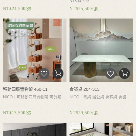
NT$34,500
角交錯設計
搞頭亞克力支撐帶來視
設計辦公閱讀不受限制
木質桌面設
NT$24,500/張
NT$25,500/張
覺上的懸空感受
計
大容量儲物抽屜加寬加深多層分
區有序收納提高工作效率
移動四層置物架 460-11
會議桌 204-313
NICO｜
可移動四層置物架
可分類收
NICO｜書桌 辦公桌 會客桌 會議桌
納層次分明井然有序
每個空格
20L大
可定制不同尺寸檯面 可按現場空間
NT$13,500/張
NT$29,500/張
容量儲物空間 整個書架小巧不佔空
來調整 桌面採用耐磨耐熱耐刮石材
間專為小戶型設計 不鏽鋼支架承重
多款花紋可選 桌腳不鏽鋼真空電鍍
力強不搖晃 八字腿腳+帶剎車萬向輪
承重力更強