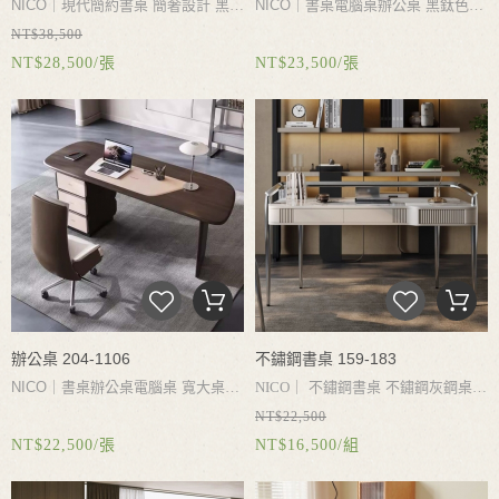
NICO｜現代簡約書桌 簡奢設計 黑鈦
NICO｜書桌電腦桌辦公桌 黑鈦色與
NT$38,500
色與香檳色可選 收納有序 與木相
香檳色可選 收納有序 與木相伴 圓潤
NT$28,500/張
NT$23,500/張
伴 沉靜自然 圓潤設計 優雅百搭
設計 優雅百搭
辦公桌 204-1106
不鏽鋼書桌 159-183
NICO｜書桌辦公桌電腦桌 寬大桌
NICO
｜
不鏽鋼書桌
不鏽鋼灰鋼桌腳
NT$22,500
面 極簡侘寂美學 木質桌面 寬敞閱讀
穩固承重防腐防鏽
異形桌面符合人
NT$22,500/張
NT$16,500/組
空間 大容量儲物 抽屜靜音耐磨 邊櫃
體工學弧線設計
圓潤邊角設計
呈現
可左右安裝 適配多種戶型
質量美感