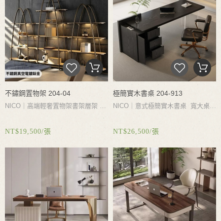
移動絲滑方便
不鏽鋼置物架 204-04
極簡實木書桌 204-913
NICO｜高端輕奢置物架書架層架 大
NICO｜意式極簡實木書桌 寬大桌面
容量多層設計井然有序讓陳設更加一
提高辦公效率 煙燻木飾面耐磨易清
NT$19,500/張
NT$26,500/張
目了然 加厚不鏽鋼滿焊工藝堅固耐
潔 亞克力桌腳高清透亮厚實穩重安
用堅不可摧承重力更大穩固不搖晃
全承托不搖晃 加高加深大容量抽屜
隱藏式拉手