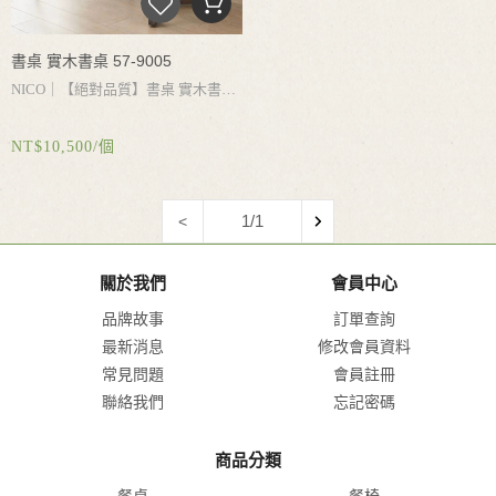
書桌 實木書桌 57-9005
NICO｜
【絕對品質】書桌
實木書
桌
書桌收納
白蠟木書桌
實木桌腳承
NT$10,500/個
重力強
結實耐用
簡約設計
乾淨好打
理
1/1
<
關於我們
會員中心
品牌故事
訂單查詢
最新消息
修改會員資料
常見問題
會員註冊
聯絡我們
忘記密碼
商品分類
餐桌
餐椅