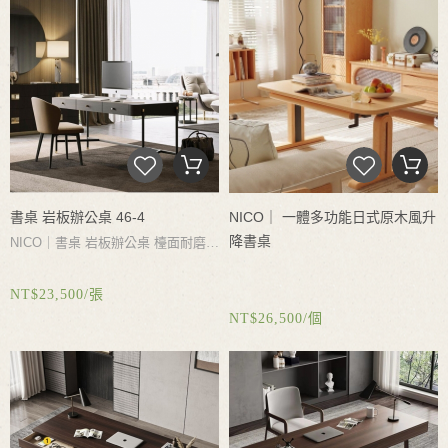
書桌 岩板辦公桌 46-4
NICO｜ 一體多功能日式原木風升
降書桌
NICO｜
書桌
岩板辦公桌
檯面耐磨耐
熱耐刮石材
煙熏木櫃體細膩平滑
桌
NT$23,500/張
角安全圓角設計
大容量可收納抽屜
NT$26,500/個