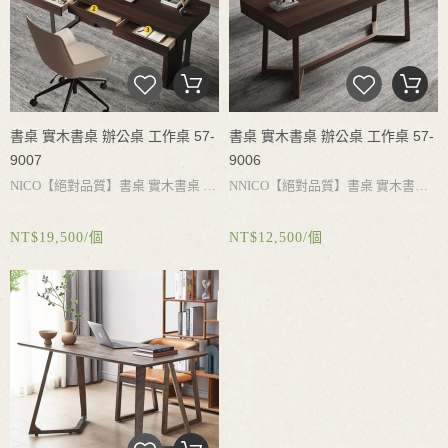
書桌 實木書桌 辦公桌 工作桌 57-
書桌 實木書桌 辦公桌 工作桌 57-
9007
9006
NICO
【絕對品質】書桌
實木書桌
辦
NNICO
【絕對品質】書桌
實木書
公桌
工作桌
電腦桌
書桌收納
大容量
桌
辦公桌
工作桌
電腦桌
書桌收
NT$19,500/個
NT$12,500/個
抽屜
實木桌腳承重力強
結實耐用
簡
納
大容量抽屜
實木桌腳承重力強
結
約設計
搭配不同風格
實耐用
簡約設計
搭配不同風格