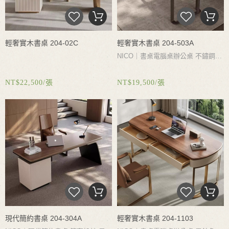
輕奢實木書桌 204-02C
輕奢實木書桌 204-503A
NICO｜書桌電腦桌辦公桌 不鏽鋼真
空電鍍黑鈦金×南美黑桃木面 低調奢
NT$22,500/張
NT$19,500/張
華 隱木著色 展現東方氣韻 簡約不
凡 多種尺寸選擇 契合不同空間需求
現代簡約書桌 204-304A
輕奢實木書桌 204-1103