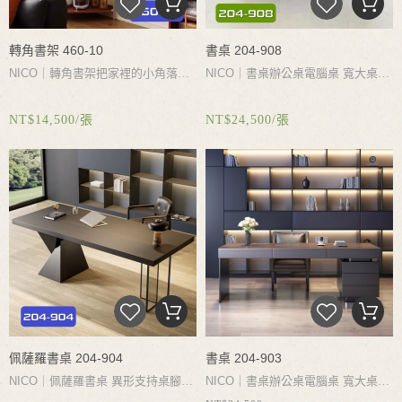
轉角書架 460-10
書桌 204-908
NICO｜
轉角書架把家裡的小角落利
NICO｜
書桌辦公桌電腦桌
寬大桌面
用起來
完美貼合家裡
90°墻角 讓房間
設計辦公閱讀不受限制
木質桌面設
NT$14,500/張
NT$24,500/張
角落更整潔
五層收納層更多儲物空
計
大容量儲物抽屜加寬加深多層分
間更多日常分區收納
不鏽鋼支架設
區有序收納提高工作效率
計為三角形支撐結構整體更加穩固不
易晃動
佩薩羅書桌 204-904
書桌 204-903
NICO｜
佩薩羅書桌
異形支持桌腳三
NICO｜
書桌辦公桌電腦桌
寬大桌面