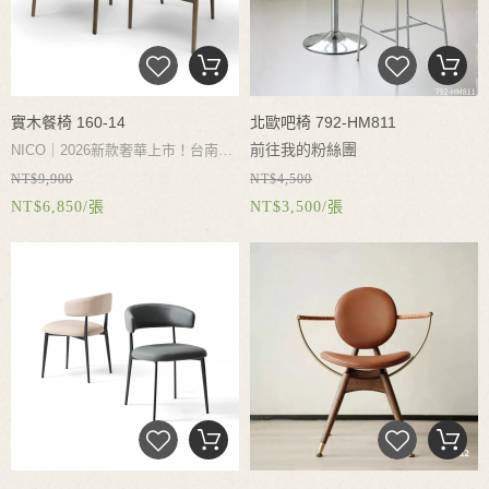
屬環形腳踏，承重力強、不搖晃。
黃
覺焦點，更能作為質感書桌椅、化妝
金規格：
總高
105cm / 座高
椅使用。台南在地實體門市誠摯邀請
65/75cm，最適合標準廚房中島與吧
您現場試坐，體驗匠心工藝與微奢居
台。台南實體門市：
歡迎至永華門
家美學。多色面料可選，立即升級您
實木餐椅 160-14
北歐吧椅 792-HM811
市親驗實木溫潤質感，安心售後有保
的用餐儀式感！
前往我的粉絲團
NICO｜2026新款奢華上市！台南尼
障。
NT$9,900
NT$4,500
可家具精選「法式復古風白臘木餐
NICO｜尼可家具精心打造北歐極簡
NT$6,850/張
NT$3,500/張
椅」，完美融合意式極簡與現代高級
高腳椅，採用嚴選用料紮實穩固承
感。全椅採用高品質白臘木實木骨架
重，鐵藝電鍍椅腳完美搭配溫潤寬大
（總高75cm、坐深50cm、坐寬
坐面。符合人體工學的弧形椅背舒適
48cm、坐高45cm），結構穩固安
承托，貼合腿部曲線，久坐不累。底
心。人體工學設計「舒適倚靠背部」
部橫桿設計貼心承托腿腳。不論是居
與「柔軟臀背」高密度座墊，無論作
家廚房中島、高級吧台、前台，還是
為餐廳椅、茶道茶桌椅或辦公書桌
咖啡廳、酒吧商業空間皆百搭適用。
椅，都能坐享舒適。實體門市品質有
台南實體門市品質有保障，打造您專
保障！
屬的高級感空間！