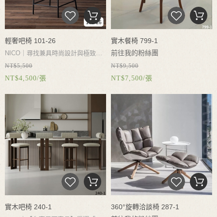
輕奢吧椅 101-26
實木餐椅 799-1
前往我的粉絲團
NICO｜尋找兼具時尚設計與極致舒
NT$5,500
NT$9,500
適的中島椅？【台南尼可家具】為您
NICO｜承襲百年經典曲木工藝，嚴
NT$4,500/張
NT$7,500/張
推薦 101-26 意式中古風環抱靠背吧
選高硬度白蠟木（Ash Wood）打造
檯椅。採用符合人體工學的環抱式曲
柔美弧形椅背，符合人體工學包覆
木靠背搭配胡桃木紋理，內襯高密度
感。搭配高密度泡綿皮革軟包座墊，
海綿與耐磨超纖皮革坐墊，久坐不
兼具復古質感與舒適坐感。無論是居
累。下座使用加厚碳素鋼椅腳與穩固
家餐廚空間升級、商業咖啡廳採購或
橫樑，承重力強且穩定不搖晃。無論
設計師案場，均能展現頂級品味。台
是居家餐廚中島、開放式廚房、咖啡
南永華實體門市品質有保障，提供完
廳、酒吧或商業空間皆能完美融入。
善售後保固服務。
台南實體門市品質有保障！
實木吧椅 240-1
360°旋轉洽談椅 287-1