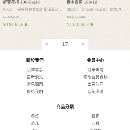
輕奢餐椅 196-D-118
實木餐椅 160-12
NICO｜ 提升餐廳質感的靈魂單品！
NICO｜【台南尼可家具】這款現代
NT$3,650
NT$26,500
尼可家具嚴選「加厚碳素鋼椅腳餐
簡約實木餐椅，精選溫潤實木骨架搭
NT$2,650/張
NT$18,500/張
椅」，結構穩固承重力強，黑色與皮
配復古高級皮革座墊，結合優雅的環
色等多色優雅展現。弧形包覆椅背符
抱式藤編流線扶手與黃銅金屬椅腳細
合人體工學，久坐舒適不溫吞。極簡
節，完美彰顯輕奢休閒風。不僅是餐
1/7
<
>
線條完美融入北歐風、現代風室內設
廳、書房的絕佳單人靠背椅，更是商
計。台南永華實體門市品質有保障，
業空間、VIP貴賓室的首選設計師洽
關於我們
會員中心
歡迎親臨體驗生活美學。
談椅。歡迎至台南尼可家具永華門市
品牌故事
訂單查詢
體驗頂級工藝。實體門市品質有保
最新消息
修改會員資料
障！
常見問題
會員註冊
聯絡我們
忘記密碼
商品分類
餐桌
餐椅
茶几
沙發