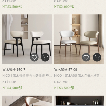
NT$4,500
NT$4,500
硬穩固承重力強
不搖晃
防潮防腐解
合背部曲線
鏤空設計更加透氣
打造
NT$3,500/張
NT$2,000/張
釋耐用高密度回彈海綿
久坐不累
木
更舒適的倚靠體驗
飽滿坐墊回彈更
色四色可選皮色多款可選
舒適
碳素鋼椅腳經久那用穩固不晃
超強承重力
實木餐椅 160-7
實木餐椅 57-09
NICO｜
實木餐椅
貼合人體曲線
舒適
NICO｜
實木餐椅
實木白蠟木框架加
NT$4,850
NT$4,500
坐感
高密度回彈海綿填充
柔韌支撐
固
靠背圓弧設計
符合人體工學久坐
NT$4,500/張
NT$3,500/張
久坐不累
實木白蠟木椅腳
拒絕搖晃
不累
優質皮革質感細膩無懼撕裂質
地柔軟