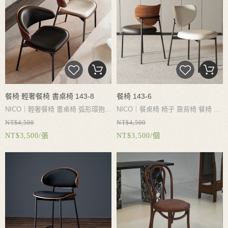
餐椅 輕奢餐椅 書桌椅 143-8
餐椅 143-6
NICO｜
輕奢餐椅
書桌椅
弧形環抱式
NICO｜
餐桌椅
椅子
靠背椅
餐椅
洽
NT$4,500
NT$4,500
靠背
貼合人體曲線
舒適坐感
高密度
談椅
極簡工業風餐椅
碳素鋼椅腳
穩
NT$3,500/張
NT$3,500/個
回彈海綿填充
柔韌支撐
久坐不累
碳
固承重
優質超纖皮
多色可選
手感細
素鋼椅腳
拒絕搖晃
椅腳設有防滑防
膩
高密度回彈乳膠海綿
坐感舒適
刮墊