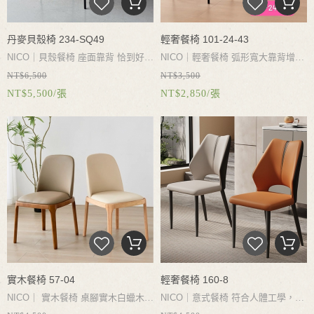
丹麥貝殼椅 234-SQ49
輕奢餐椅 101-24-43
NICO｜貝殼餐椅 座面靠背 恰到好處
NICO｜
輕奢餐椅
弧形寬大靠背增加
NT$6,500
NT$3,500
的靠背弧度與人體坐姿舒適角度貼
接觸面積
復合人體工學貼合背部曲
NT$5,500/張
NT$2,850/張
合，宛如輕輕擁抱，堅固的框架支撐
線釋放疲憊久坐不累
甄選超纖皮面
得到全面的安全感與舒適性。流暢的
料舒適透氣防水易打理
碳素鋼框架
弧形線條設計舒適坐姿角度搭配多款
承重性強經久耐用不搖晃
面料配置 裝扮一個舒適有格調的
家！
實木餐椅 57-04
輕奢餐椅 160-8
NICO｜
實木餐椅
桌腳實木白蠟木堅
NICO｜
意式餐椅
符合人體工學，貼