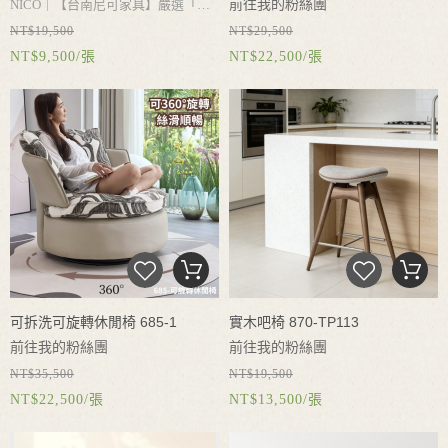
前往我的粉絲團
NICO｜
【台南尼可家具】嚴選「理
NT$19,500
NT$29,500
查德設計師實木吧台椅」，專為追求
NICO｜尋找兼具設計感與極致舒適
NT$9,500/張
NT$22,500/張
生活品味與極致舒適感的您設計：極
的單椅嗎？【Nico尼可家具】精選
簡設計美學：
經典胡桃木色實木架
287-洽談椅，採用高強度玻璃鋼一體
構，搭配圓柱型幾何靠背，展現意式
成型外殼，搭配肌肉感加厚包覆軟
輕奢與現代簡約風格。
人體工學舒適
墊，提供完美的人體工學靠背承托。
乘坐：
獨特圓枕靠背能完美支撐腰
支援 360 度自由旋轉與穩固實木腳
背，高密度彈力海綿坐墊，久坐也不
架，不管是放在客廳作為亮點單椅、
易疲勞。
嚴選面料與工藝：
採用高
書房閱讀椅，或是飯店、咖啡廳洽談
質感透氣編織面料（耐磨易清潔），
接待，都能展現時尚品味。實體店面
結構穩固耐用、踏腳處符合舒適人體
品質有保障！
工學。
多場景適用：
居家廚房中
可拆洗可旋轉休閒椅 685-1
實木吧椅 870-TP113
島、開放式廚房、私人酒吧、商業咖
前往我的粉絲團
前往我的粉絲團
啡廳、質感餐廳皆極適用。
實體門市
NT$35,500
NT$19,500
NICO｜
【
Nico 尼可家具｜職人手作
多款面料可選，品質有保障。
NT$22,500/張
NT$13,500/張
NICO｜
告別傳統單椅的束縛！【台
美學】
為您的居家餐廚與中島空間
南尼可家具】
685可旋轉休閒單人沙
注入一抹優雅的北歐日式奶油風。本