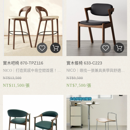
發，為您的居家空間注入靈動輕奢質
款實木中島吧台椅採用傳統「榫卯工
感。
【產品五大核心亮點】
360°絲滑
藝結構」，無釘連接不破壞木質，極
順暢旋轉
：採用加厚碳素鋼旋轉底
致耐用且延長家具壽命。人體工學
盤，結實牢固耐用，轉向輕鬆不卡
「鞍馬型微弧坐墊」搭配高密度回彈
頓。雲端般羽絨填充：坐感飽滿厚
海綿，給予您最溫柔的包覆感。精緻
實，完美貼合腰背曲線，給您極致的
不鏽鋼金屬腳踏與獨特圓規木質椅腳
包覆與放鬆。便利可拆洗設計：高質
設計，兼具現代簡約與穩固實用。座
感透氣棉麻材質，設有隱形拉鍊，清
高
64cm（總高 67cm），完美契合
實木吧椅 870-TPZ116
實木餐椅 633-C223
潔打理超輕鬆。寬敞舒適大座深
：直
現代住宅中島高度。無論是早晨的咖
NICO｜
打造質感中島空間首選！
NICO｜尋找一張兼具美學與舒適的
徑
93cm 寬敞座椅（座高 42cm），
啡時光，還是夜晚的微醺小酌，這張
NT$13,500
NT$9,500
【
Nico尼可家具】嚴選上等白蠟木打
完美餐椅？【Nico尼可家具】精選經
無論盤腿追劇、閱讀放鬆都能完美容
吧台椅都是您溫馨家居的最佳核心。
NT$11,500/張
NT$7,500/張
造，保留天然細緻木紋。優雅復古胡
典宮崎椅（Z字椅），融合北歐簡約
納。
時尚藝術紋理：提供多款質感花
桃色調，融合現代簡約線條，完美適
與現代日式設計。採用優質實木骨
紋與素色皮質感選搭，輕鬆提升客
配北歐風、現代風與復古風裝潢。
人
架，結構穩固耐用；搭配人體工學微
廳、書房與臥室質感。台南永華門市
體工學靠背：
一體成型弧形設計，
傾靠背與高密度回彈軟包皮革坐墊，
實體店面品質有保障！
完美貼合腰背，久坐不累。
穩固耐用
完美貼合身形，久坐不累。獨特的Z
結構：
堅固白蠟實木椅腿，搭配金
字型俐落扶手設計，不僅是餐廳的視