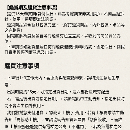
【鑑賞期及退貨注意事項】
- 提供15天鑑賞期(含例假日，此為考慮期並非試用期)，若商品經拆
封、使用、損壞即無法退貨。
- 退貨商品須全新且包裝完整。（保持退貨商品、內外包裝、贈品等
之完整性）
- 因電腦解析度及螢幕等問題會有色差差異，以收到的商品實品為
準。
- 下單前欲確認貨量及任何問題歡迎使用聊聊洽詢，國定假日、例假
日賣場暫停回覆訊息及出貨。
購買注意事項
- 下單後1~3工作天內，客服將與您電話聯繫，請特別注意陌生來
電。
- 出貨時間約25天，可指定出貨日期，週六部份區域有配送
- 若「需延後出貨或指定日期」，請於電話中主動告知，指定出貨時
間不會產生額外費用。
- 我們將幫您支付送貨〈 物流 & 上樓 〉費用，若有上樓需求請主動
告知「需協助上樓」，並請協助告知管理員要「親自簽收」。備註
※ 上樓服務僅能提供有電梯之公寓（ 不進門 ），若為無電梯之公