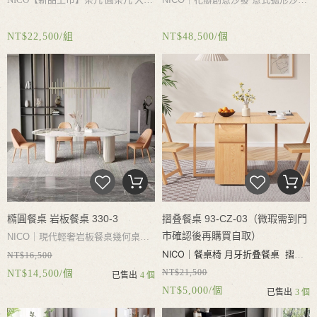
茶幾 高端奢石茶几 客廳茶几桌組合
發
可以只能調節靠背靠枕
創造自己
NT$22,500/組
NT$48,500/個
不鏽鋼茶几底座 不生鏽不氧化 高端
的舒適感
奢石檯面 耐磨耐熱耐刮好打理
橢圓餐桌 岩板餐桌 330-3
摺叠餐桌 93-CZ-03（微瑕需到門
市確認後再購買自取）
NICO｜現代輕奢岩板餐桌幾何桌腳
NICO｜
餐桌椅 月牙折叠餐桌 摺叠
NT$16,500
進口岩板耐磨耐熱耐刮 不滲透 易
NT$21,500
NT$14,500/個
餐桌椅 實木餐桌 伸縮 吃飯桌椅 實
已售出
4 個
清潔家用餐桌
NT$5,000/個
已售出
3 個
木白蠟木 可收納4張餐椅 儲物抽屜
可容納6-8人用餐（微瑕需到門市確