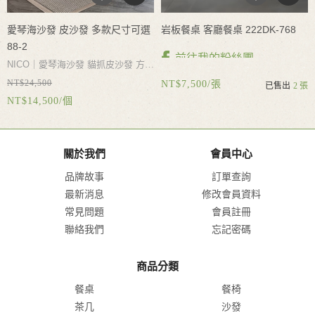
愛琴海沙發 皮沙發 多款尺寸可選
岩板餐桌 客廳餐桌 222DK-768
88-2
前往我的粉絲團
NICO｜愛琴海沙發 貓抓皮沙發 方塊
NT$24,500
沙發 耐磨耐抓 寬大坐深 自由坐躺
NT$7,500/張
已售出
2 張
NT$14,500/個
分體設計 軟而不塌 多尺寸可選多色
NICO|岩板餐桌 客廳餐桌 餐桌椅 多
可選
款尺寸可選 多款石材花紋可選 台灣
急速出貨 台灣門市可現場參觀
關於我們
會員中心
品牌故事
訂單查詢
最新消息
修改會員資料
常見問題
會員註冊
聯絡我們
忘記密碼
商品分類
餐桌
餐椅
茶几
沙發