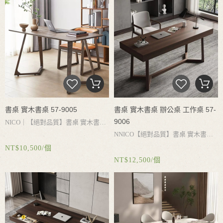
認後再購買）
書桌 實木書桌 57-9005
書桌 實木書桌 辦公桌 工作桌 57-
9006
NICO｜
【絕對品質】書桌
實木書
NNICO
【絕對品質】書桌
實木書
桌
書桌收納
白蠟木書桌
實木桌腳承
NT$10,500/個
桌
辦公桌
工作桌
電腦桌
書桌收
重力強
結實耐用
簡約設計
乾淨好打
NT$12,500/個
納
大容量抽屜
實木桌腳承重力強
結
理
實耐用
簡約設計
搭配不同風格