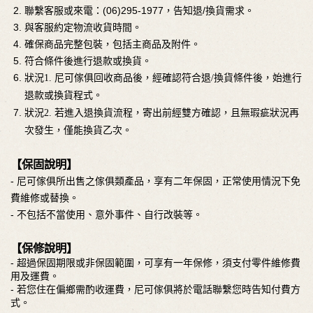
聯繫客服或來電：(06)295-1977，告知退/換貨需求。
與客服約定物流收貨時間。
確保商品完整包裝，包括主商品及附件。
符合條件後進行退款或換貨。
狀況
1. 尼可傢俱回收商品後，經確認符合退/換貨條件後，始進行
退款或換貨程式。
狀況2. 若進入退換貨流程，寄出前經雙方確認，且無瑕疵狀況再
次發生，僅能換貨乙次。
【保固說明】
- 尼可傢俱所出售之傢俱類產品，享有二年保固，正常使用情況下免
費維修或替換。
- 不包括不當使用、意外事件、自行改裝等。
【保修說明】
- 超過保固期限或非保固範圍，可享有一年保修，須支付零件維修費
用及運費。
- 若您住在偏鄉需酌收運費，尼可傢俱將於電話聯繫您時告知付費方
式。