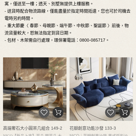
寓，僅送至一樓；透天、別墅無提供上樓服務。
- 送貨時配合物流路線，僅能盡量於指定時間抵達，您也可於司機去
電時另約時間。
- 重大節慶〈 春節、母親節、端午節、中秋節、聖誕節 〉前後，物
流貨量較大，恕無法指定到貨日期。
- 包材、木架需自行處理，環保署電話：0800-085717。
高端奢石大小圓茶几組合 149-2
花瓣創意功能沙發 133-3
NICO【新品上市】茶几 圓茶几 大小
NICO｜
花瓣創意沙發
意式弧形沙