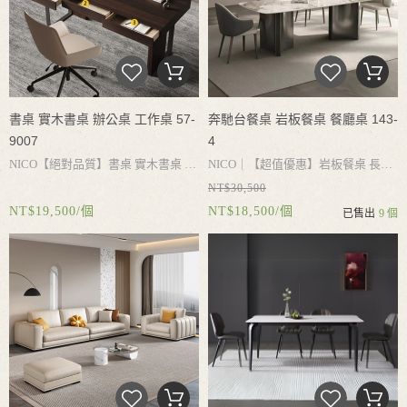
書桌 實木書桌 辦公桌 工作桌 57-
奔馳台餐桌 岩板餐桌 餐廳桌 143-
9007
4
NICO
【絕對品質】書桌
實木書桌
辦
NICO｜
【超值優惠】岩板餐桌
長
NT$30,500
公桌
工作桌
電腦桌
書桌收納
大容量
桌
餐桌
會客桌
餐廳桌
岩板桌面
加
NT$19,500/個
NT$18,500/個
已售出
9 個
抽屜
實木桌腳承重力強
結實耐用
簡
厚全復合底板
耐用不破損
加厚不鏽
約設計
搭配不同風格
鋼桌腳
穩固性好
承重平穩
牢固不搖
晃
防潮不生鏽
桌腳空間寬大
搭配不
同餐椅
用餐更自在