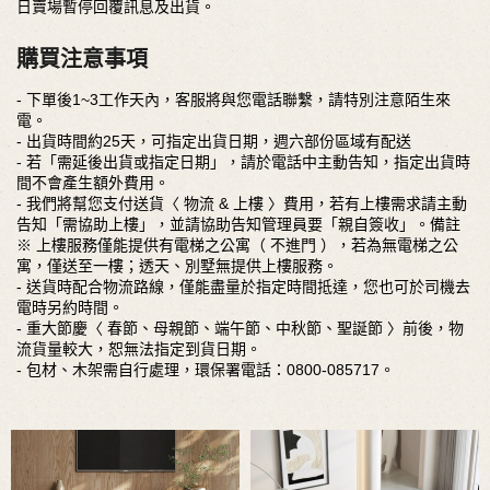
日賣場暫停回覆訊息及出貨。
購買注意事項
- 下單後1~3工作天內，客服將與您電話聯繫，請特別注意陌生來
電。
- 出貨時間約25天，可指定出貨日期，週六部份區域有配送
- 若「需延後出貨或指定日期」，請於電話中主動告知，指定出貨時
間不會產生額外費用。
- 我們將幫您支付送貨〈 物流 & 上樓 〉費用，若有上樓需求請主動
告知「需協助上樓」，並請協助告知管理員要「親自簽收」。備註
※ 上樓服務僅能提供有電梯之公寓（ 不進門 ），若為無電梯之公
寓，僅送至一樓；透天、別墅無提供上樓服務。
- 送貨時配合物流路線，僅能盡量於指定時間抵達，您也可於司機去
電時另約時間。
- 重大節慶〈 春節、母親節、端午節、中秋節、聖誕節 〉前後，物
流貨量較大，恕無法指定到貨日期。
- 包材、木架需自行處理，環保署電話：0800-085717。