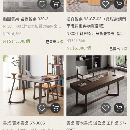
橢圓餐桌 岩板餐桌 330-3
摺叠餐桌 93-CZ-03（微瑕需到門
市確認後再購買自取）
NICO｜現代輕奢岩板餐桌幾何桌腳
NICO｜
餐桌椅 月牙折叠餐桌 摺叠
NT$16,500
進口岩板耐磨耐熱耐刮 不滲透 易
NT$21,500
NT$14,500/個
餐桌椅 實木餐桌 伸縮 吃飯桌椅 實
已售出
4 個
清潔家用餐桌
NT$5,000/個
已售出
3 個
木白蠟木 可收納4張餐椅 儲物抽屜
可容納6-8人用餐（微瑕需到門市確
認後再購買）
書桌 實木書桌 57-9005
書桌 實木書桌 辦公桌 工作桌 57-