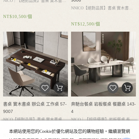
9006
NICO｜
【絕對品質】書桌
實木書
NNICO
【絕對品質】書桌
實木書
桌
書桌收納
白蠟木書桌
實木桌腳承
NT$10,500/個
桌
辦公桌
工作桌
電腦桌
書桌收
重力強
結實耐用
簡約設計
乾淨好打
NT$12,500/個
納
大容量抽屜
實木桌腳承重力強
結
理
實耐用
簡約設計
搭配不同風格
書桌 實木書桌 辦公桌 工作桌 57-
奔馳台餐桌 岩板餐桌 餐廳桌 143-
9007
4
NICO
【絕對品質】書桌
實木書桌
辦
NICO｜
【超值優惠】岩板餐桌
長
NT$30,500
公桌
工作桌
電腦桌
書桌收納
大容量
桌
餐桌
會客桌
餐廳桌
岩板桌面
加
本網站使用您的Cookie於優化網站及您的購物經驗。繼續瀏覽網
NT$19,500/個
NT$18,500/個
已售出
9 個
抽屜
實木桌腳承重力強
結實耐用
簡
厚全復合底板
耐用不破損
加厚不鏽