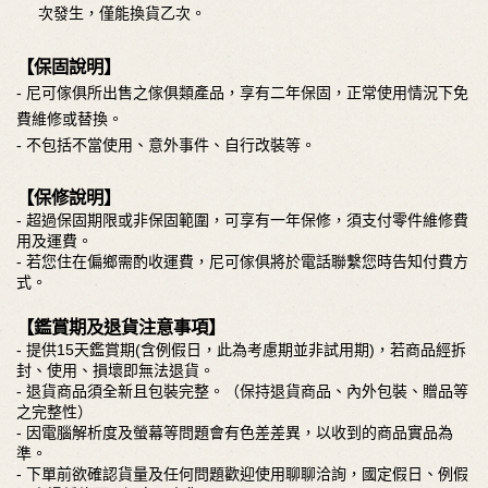
次發生，僅能換貨乙次。
【保固說明】
- 尼可傢俱所出售之傢俱類產品，享有二年保固，正常使用情況下免
費維修或替換。
- 不包括不當使用、意外事件、自行改裝等。
【保修說明】
- 超過保固期限或非保固範圍，可享有一年保修，須支付零件維修費
用及運費。
- 若您住在偏鄉需酌收運費，尼可傢俱將於電話聯繫您時告知付費方
式。
【鑑賞期及退貨注意事項】
- 提供15天鑑賞期(含例假日，此為考慮期並非試用期)，若商品經拆
封、使用、損壞即無法退貨。
- 退貨商品須全新且包裝完整。（保持退貨商品、內外包裝、贈品等
之完整性）
- 因電腦解析度及螢幕等問題會有色差差異，以收到的商品實品為
準。
- 下單前欲確認貨量及任何問題歡迎使用聊聊洽詢，國定假日、例假