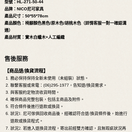
型號：HL-271-50-44
品牌：NICO尼可家具
產品尺寸：50*55*78cm
產品顏色：椅腳顏色黑色/原木色/胡桃木色（詳情客服一對一確認溝
通）
產品材質：實木白蠟木+人工編織
售後服務
【商品退/換貨流程】
務必保持保持全新未使用（未組裝）狀態。
聯繫客服或來電：(06)295-1977，告知退/換貨需求。
與客服約定物流收貨時間。
確保商品完整包裝，包括主商品及附件。
符合條件後進行退款或換貨。
狀況
1. 尼可傢俱回收商品後，經確認符合退/換貨條件後，始進行
退款或換貨程式。
狀況2. 若進入退換貨流程，寄出前經雙方確認，且無瑕疵狀況再