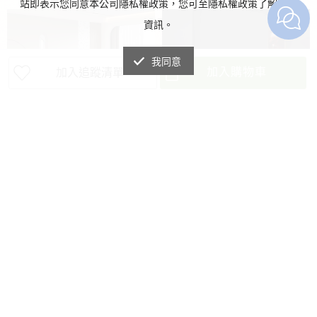
站即表示您同意本公司隱私權政策，您可至隱私權政策了解詳細
約設計
搭配不同風格
鋼桌腳
穩固性好
承重平穩
牢固不搖
資訊。
晃
防潮不生鏽
桌腳空間寬大
搭配不
同餐椅
用餐更自在
我同意
加入購物車
加入追蹤清單
愛琴海沙發 皮沙發 多款尺寸可選
岩板餐桌 客廳餐桌 222DK-768
88-2
前往我的粉絲團
NICO｜愛琴海沙發 貓抓皮沙發 方塊
NT$24,500
沙發 耐磨耐抓 寬大坐深 自由坐躺
NT$7,500/張
已售出
2 張
NT$14,500/個
分體設計 軟而不塌 多尺寸可選多色
NICO|岩板餐桌 客廳餐桌 餐桌椅 多
可選
款尺寸可選 多款石材花紋可選 台灣
急速出貨 台灣門市可現場參觀
關於我們
會員中心