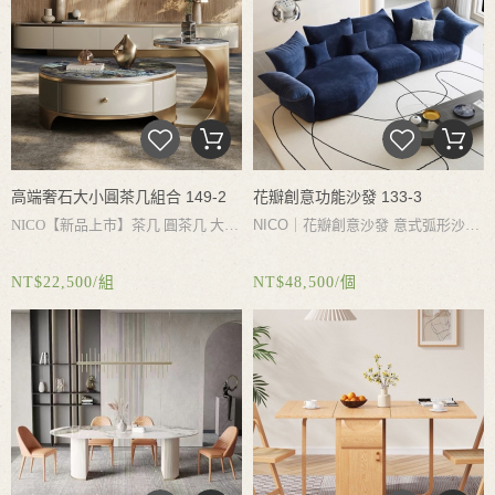
高端奢石大小圓茶几組合 149-2
花瓣創意功能沙發 133-3
NICO【新品上市】茶几 圓茶几 大小
NICO｜
花瓣創意沙發
意式弧形沙
茶幾 高端奢石茶几 客廳茶几桌組合
發
可以只能調節靠背靠枕
創造自己
NT$22,500/組
NT$48,500/個
不鏽鋼茶几底座 不生鏽不氧化 高端
的舒適感
奢石檯面 耐磨耐熱耐刮好打理