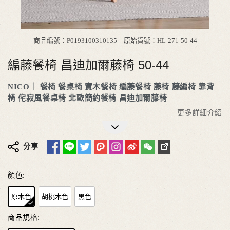
商品編號：P0193100310135
原始貨號：HL-271-50-44
編藤餐椅 昌迪加爾藤椅 50-44
NICO｜
餐椅
餐桌椅
實木餐椅
編藤餐椅
藤椅
藤編椅
靠背
椅
侘寂風餐桌椅
北歐簡約餐椅
昌迪加爾藤椅
更多詳細介紹
分享
顏色:
原木色
胡桃木色
黑色
商品規格: