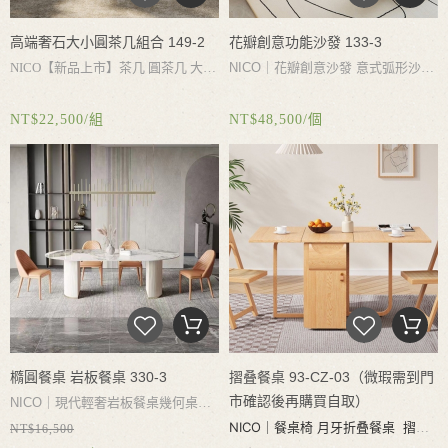
高端奢石大小圓茶几組合 149-2
花瓣創意功能沙發 133-3
NICO【新品上市】茶几 圓茶几 大小
NICO｜
花瓣創意沙發
意式弧形沙
茶幾 高端奢石茶几 客廳茶几桌組合
發
可以只能調節靠背靠枕
創造自己
NT$22,500/組
NT$48,500/個
不鏽鋼茶几底座 不生鏽不氧化 高端
的舒適感
奢石檯面 耐磨耐熱耐刮好打理
橢圓餐桌 岩板餐桌 330-3
摺叠餐桌 93-CZ-03（微瑕需到門
市確認後再購買自取）
NICO｜現代輕奢岩板餐桌幾何桌腳
NICO｜
餐桌椅 月牙折叠餐桌 摺叠
NT$16,500
進口岩板耐磨耐熱耐刮 不滲透 易