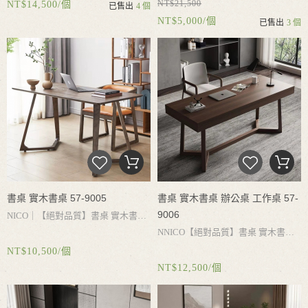
NT$21,500
NT$14,500/個
餐桌椅 實木餐桌 伸縮 吃飯桌椅 實
已售出
4 個
清潔家用餐桌
NT$5,000/個
已售出
3 個
木白蠟木 可收納4張餐椅 儲物抽屜
可容納6-8人用餐（微瑕需到門市確
認後再購買）
書桌 實木書桌 57-9005
書桌 實木書桌 辦公桌 工作桌 57-
9006
NICO｜
【絕對品質】書桌
實木書
NNICO
【絕對品質】書桌
實木書
桌
書桌收納
白蠟木書桌
實木桌腳承
NT$10,500/個
桌
辦公桌
工作桌
電腦桌
書桌收
重力強
結實耐用
簡約設計
乾淨好打
NT$12,500/個
納
大容量抽屜
實木桌腳承重力強
結
理
實耐用
簡約設計
搭配不同風格