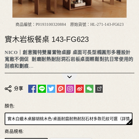
商品編號：P0193100320884
原始貨號：HL-271-143-FG623
實木岩板餐桌 143-FG623
NICO｜創意獨特雙層置物桌腳 桌面可長型橢圓形多種設計
寬敞不侷促 耐磨耐熱耐刮洞石岩板桌面輕鬆對抗日常使用的
刮痕和劃痕
更多詳細介紹
分享
顏色:
實木白蠟木桌腳胡桃木色/桌面耐磨耐熱耐刮石材多款花紋可選（詳情
客服一對一確認溝通）
商品規格: