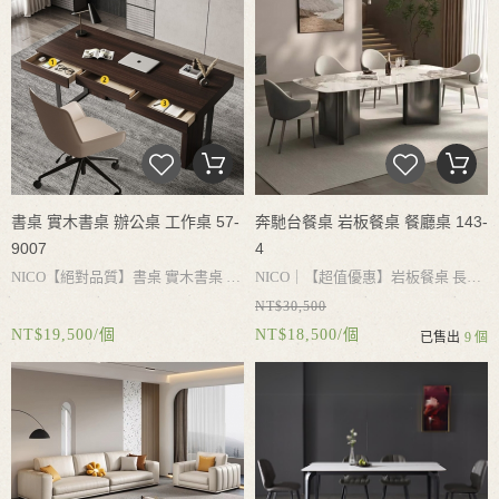
書桌 實木書桌 辦公桌 工作桌 57-
奔馳台餐桌 岩板餐桌 餐廳桌 143-
9007
4
NICO
【絕對品質】書桌
實木書桌
辦
NICO｜
【超值優惠】岩板餐桌
長
NT$30,500
公桌
工作桌
電腦桌
書桌收納
大容量
桌
餐桌
會客桌
餐廳桌
岩板桌面
加
NT$19,500/個
NT$18,500/個
已售出
9 個
抽屜
實木桌腳承重力強
結實耐用
簡
厚全復合底板
耐用不破損
加厚不鏽
約設計
搭配不同風格
鋼桌腳
穩固性好
承重平穩
牢固不搖
晃
防潮不生鏽
桌腳空間寬大
搭配不
同餐椅
用餐更自在