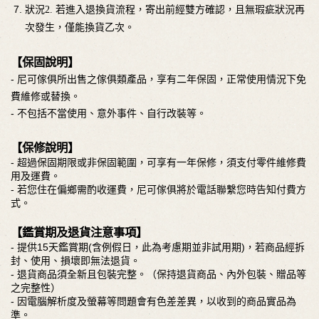
狀況2. 若進入退換貨流程，寄出前經雙方確認，且無瑕疵狀況再
次發生，僅能換貨乙次。
【保固說明】
- 尼可傢俱所出售之傢俱類產品，享有二年保固，正常使用情況下免
費維修或替換。
- 不包括不當使用、意外事件、自行改裝等。
【保修說明】
- 超過保固期限或非保固範圍，可享有一年保修，須支付零件維修費
用及運費。
- 若您住在偏鄉需酌收運費，尼可傢俱將於電話聯繫您時告知付費方
式。
【鑑賞期及退貨注意事項】
- 提供15天鑑賞期(含例假日，此為考慮期並非試用期)，若商品經拆
封、使用、損壞即無法退貨。
- 退貨商品須全新且包裝完整。（保持退貨商品、內外包裝、贈品等
之完整性）
- 因電腦解析度及螢幕等問題會有色差差異，以收到的商品實品為
準。