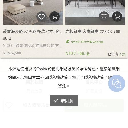
愛琴海沙發 皮沙發 多款尺寸可選
岩板餐桌 客廳餐桌 222DK-768
88-2
前往我的粉絲團
NICO｜愛琴海沙發 貓抓皮沙發 方塊
NT$24,500
沙發 耐磨耐抓 寬大坐深 自由坐躺
NT$7,500/張
已售出
2 張
NT$14,500/個
分體設計 軟而不塌 多尺寸可選多色
NICO|岩板餐桌 客廳餐桌 餐桌椅 多
本網站使用您的Cookie於優化網站及您的購物經驗。繼續瀏覽網
可選
款尺寸可選 多款石材花紋可選 台灣
站即表示您同意本公司隱私權政策，您可至隱私權政策了解詳細
急速出貨 台灣門市可現場參觀
關於我們
會員中心
資訊。
品牌故事
訂單查詢
最新消息
修改會員資料
我同意
加入購物車
加入追蹤清單
常見問題
會員註冊
聯絡我們
忘記密碼
商品分類