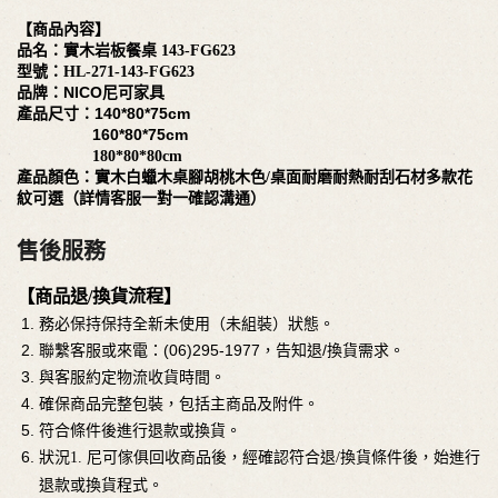
【商品內容】
品名：實木岩板餐桌
143-FG623
型號：
HL-271-143-FG623
品牌：NICO尼可家具
產品尺寸：140*80*75cm
160*80*75cm
180*80*80cm
產品顏色：實木白蠟木桌腳胡桃木色
/桌面耐磨耐熱耐刮石材多款花
紋可選（詳情客服一對一確認溝通）
售後服務
【商品退/換貨流程】
務必保持保持全新未使用（未組裝）狀態。
聯繫客服或來電：(06)295-1977，告知退/換貨需求。
與客服約定物流收貨時間。
確保商品完整包裝，包括主商品及附件。
符合條件後進行退款或換貨。
狀況
1. 尼可傢俱回收商品後，經確認符合退/換貨條件後，始進行
退款或換貨程式。