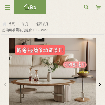
首頁
茶几
輕奢茶几
-
-
-
奶油風橢圓茶几組合 159-BN27