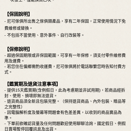
【保固說明】
- 尼可傢俱所出售之傢俱類產品，享有二年保固，正常使用情況下免
費維修或替換。
- 不包括不當使用、意外事件、自行改裝等。
【保修說明】
- 超過保固期限或非保固範圍，可享有一年保修，須支付零件維修費
用及運費。
- 若您住在偏鄉需酌收運費，尼可傢俱將於電話聯繫您時告知付費方
式。
【鑑賞期及退貨注意事項】
- 提供15天鑑賞期(含例假日，此為考慮期並非試用期)，若商品經拆
封、使用、損壞即無法退貨。
- 退貨商品須全新且包裝完整。（保持退貨商品、內外包裝、贈品等
之完整性）
- 因電腦解析度及螢幕等問題會有色差差異，以收到的商品實品為
準。
- 下單前欲確認貨量及任何問題歡迎使用聊聊洽詢，國定假日、例假
日賣場暫停回覆訊息及出貨。