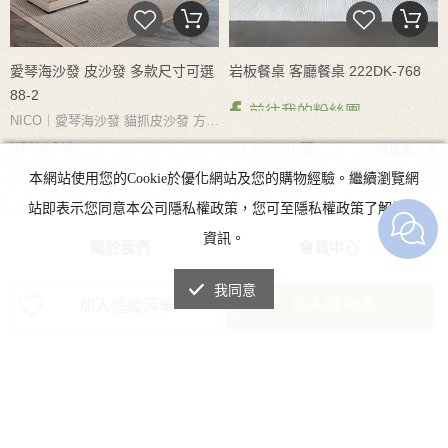
愛琴海沙發 皮沙發 多款尺寸可選
岩板餐桌 客廳餐桌 222DK-768
88-2
前往我的粉絲團
NICO｜愛琴海沙發 貓抓皮沙發 方塊
NT$24,500
沙發 耐磨耐抓 寬大坐深 自由坐躺
NT$7,500/張
已售出
2 張
NT$14,500/個
分體設計 軟而不塌 多尺寸可選多色
本網站使用您的Cookie於優化網站及您的購物經驗。繼續瀏覽網
NICO|岩板餐桌 客廳餐桌 餐桌椅 多
可選
站即表示您同意本公司隱私權政策，您可至隱私權政策了解詳細
款尺寸可選 多款石材花紋可選 台灣
急速出貨 台灣門市可現場參觀
資訊。
關於我們
會員中心
品牌故事
訂單查詢
我同意
加入購物車
最新消息
修改會員資料
加入追蹤清單
常見問題
會員註冊
聯絡我們
忘記密碼
商品分類
餐桌
餐椅