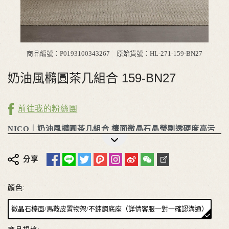
商品編號：P0193100343267
原始貨號：HL-271-159-BN27
奶油風橢圓茶几組合 159-BN27
前往我的粉絲團
NICO｜
奶油風橢圓茶几組合
檯面微晶石晶瑩剔透硬度高污
漬易清潔耐老化耐磨損
馬鞍皮置物架耐磨耐用髒污一擦即乾
淨
不鏽鋼承重茶几腳穩固耐用超強承重質感十足
分享
更多詳細介紹
顏色:
微晶石檯面/馬鞍皮置物架/不鏽鋼底座（詳情客服一對一確認溝通）