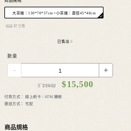
商品規格:
大茶幾：130*70*37cm +小茶幾：直徑45*48cm
尺寸表
已售出
6
數量
-
+
$
15,500
$
22500
付款方式：
線上刷卡 / ATM 轉帳
運送方式：
宅配
商品規格