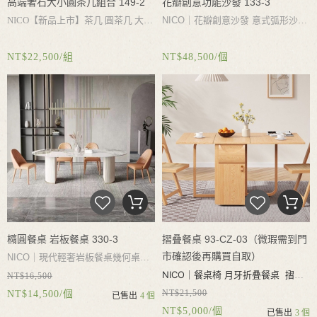
高端奢石大小圓茶几組合 149-2
花瓣創意功能沙發 133-3
NICO【新品上市】茶几 圓茶几 大小
NICO｜
花瓣創意沙發
意式弧形沙
茶幾 高端奢石茶几 客廳茶几桌組合
發
可以只能調節靠背靠枕
創造自己
NT$22,500/組
NT$48,500/個
不鏽鋼茶几底座 不生鏽不氧化 高端
的舒適感
奢石檯面 耐磨耐熱耐刮好打理
橢圓餐桌 岩板餐桌 330-3
摺叠餐桌 93-CZ-03（微瑕需到門
市確認後再購買自取）
NICO｜現代輕奢岩板餐桌幾何桌腳
NICO｜
餐桌椅 月牙折叠餐桌 摺叠
NT$16,500
進口岩板耐磨耐熱耐刮 不滲透 易
NT$21,500
NT$14,500/個
餐桌椅 實木餐桌 伸縮 吃飯桌椅 實
已售出
4 個
清潔家用餐桌
NT$5,000/個
已售出
3 個
木白蠟木 可收納4張餐椅 儲物抽屜