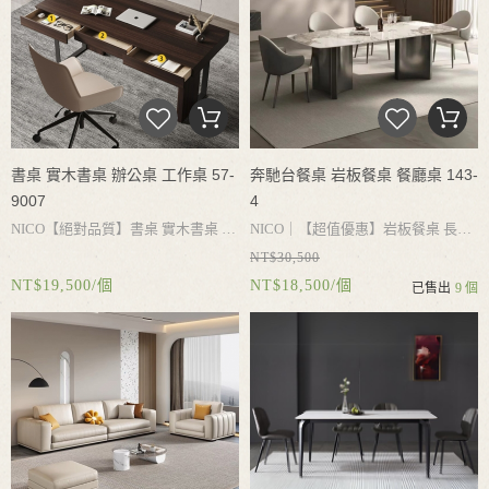
書桌 實木書桌 辦公桌 工作桌 57-
奔馳台餐桌 岩板餐桌 餐廳桌 143-
9007
4
NICO
【絕對品質】書桌
實木書桌
辦
NICO｜
【超值優惠】岩板餐桌
長
NT$30,500
公桌
工作桌
電腦桌
書桌收納
大容量
桌
餐桌
會客桌
餐廳桌
岩板桌面
加
NT$19,500/個
NT$18,500/個
已售出
9 個
抽屜
實木桌腳承重力強
結實耐用
簡
厚全復合底板
耐用不破損
加厚不鏽
約設計
搭配不同風格
鋼桌腳
穩固性好
承重平穩
牢固不搖
晃
防潮不生鏽
桌腳空間寬大
搭配不
同餐椅
用餐更自在