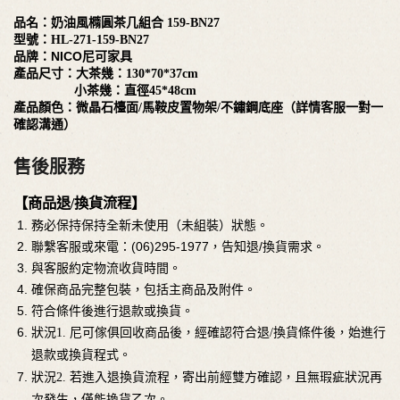
品名：
奶油風橢圓茶几組合
159-BN27
型號：HL-271-159-BN27
品牌：NICO尼可家具
產品尺寸：
大茶幾：
130*70*37cm
小茶幾：直徑
45*48cm
產品顏色：微晶石檯面
/馬鞍皮置物架/不鏽鋼底座（詳情客服一對一
確認溝通）
售後服務
【商品退/換貨流程】
務必保持保持全新未使用（未組裝）狀態。
聯繫客服或來電：(06)295-1977，告知退/換貨需求。
與客服約定物流收貨時間。
確保商品完整包裝，包括主商品及附件。
符合條件後進行退款或換貨。
狀況
1. 尼可傢俱回收商品後，經確認符合退/換貨條件後，始進行
退款或換貨程式。
狀況2. 若進入退換貨流程，寄出前經雙方確認，且無瑕疵狀況再
次發生，僅能換貨乙次。