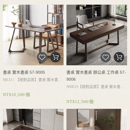
可容納6-8人用餐（微瑕需到門市確
認後再購買）
書桌 實木書桌 57-9005
書桌 實木書桌 辦公桌 工作桌 57-
9006
NICO｜
【絕對品質】書桌
實木書
NNICO
【絕對品質】書桌
實木書
桌
書桌收納
白蠟木書桌
實木桌腳承
NT$10,500/個
桌
辦公桌
工作桌
電腦桌
書桌收
重力強
結實耐用
簡約設計
乾淨好打
NT$12,500/個
納
大容量抽屜
實木桌腳承重力強
結
理
實耐用
簡約設計
搭配不同風格