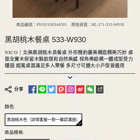
商品編號：P0193100344501
原始貨號：HL-271-533-W930
黑胡桃木餐桌 533-W930
NICO｜
北美黑胡桃木長餐桌
外形簡約優美構造精美巧妙
桌
面全實木保留木製紋理和自然美感
棕角榫結構一體成型受力
穩固
超寬桌面滿足多人聚餐
多尺寸可選大小戶型皆適用
更多詳細介紹
分享
顏色:
黑胡桃木色（詳情客服一對一確認溝通）
商品規格: