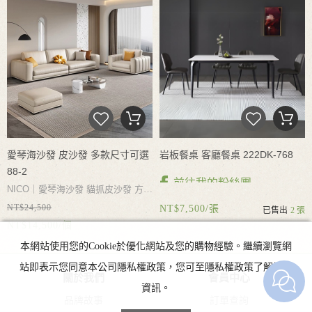
晃
防潮不生鏽
桌腳空間寬大
搭配不
同餐椅
用餐更自在
愛琴海沙發 皮沙發 多款尺寸可選
岩板餐桌 客廳餐桌 222DK-768
88-2
前往我的粉絲團
NICO｜愛琴海沙發 貓抓皮沙發 方塊
NT$24,500
沙發 耐磨耐抓 寬大坐深 自由坐躺
NT$7,500/張
已售出
2 張
NT$14,500/個
分體設計 軟而不塌 多尺寸可選多色
NICO|岩板餐桌 客廳餐桌 餐桌椅 多
本網站使用您的Cookie於優化網站及您的購物經驗。繼續瀏覽網
可選
款尺寸可選 多款石材花紋可選 台灣
站即表示您同意本公司隱私權政策，您可至隱私權政策了解詳細
急速出貨 台灣門市可現場參觀
關於我們
會員中心
資訊。
品牌故事
訂單查詢