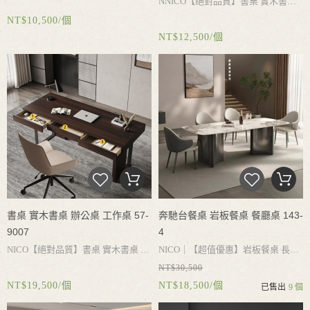
NNICO
【絕對品質】書桌
實木書
桌
書桌收納
白蠟木書桌
實木桌腳承
NT$10,500/個
桌
辦公桌
工作桌
電腦桌
書桌收
重力強
結實耐用
簡約設計
乾淨好打
NT$12,500/個
納
大容量抽屜
實木桌腳承重力強
結
理
實耐用
簡約設計
搭配不同風格
書桌 實木書桌 辦公桌 工作桌 57-
奔馳台餐桌 岩板餐桌 餐廳桌 143-
9007
4
NICO
【絕對品質】書桌
實木書桌
辦
NICO｜
【超值優惠】岩板餐桌
長
NT$30,500
公桌
工作桌
電腦桌
書桌收納
大容量
桌
餐桌
會客桌
餐廳桌
岩板桌面
加
NT$19,500/個
NT$18,500/個
已售出
9 個
抽屜
實木桌腳承重力強
結實耐用
簡
厚全復合底板
耐用不破損
加厚不鏽
約設計
搭配不同風格
鋼桌腳
穩固性好
承重平穩
牢固不搖