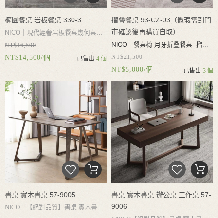
橢圓餐桌 岩板餐桌 330-3
摺叠餐桌 93-CZ-03（微瑕需到門
市確認後再購買自取）
NICO｜現代輕奢岩板餐桌幾何桌腳
NICO｜
餐桌椅 月牙折叠餐桌 摺叠
NT$16,500
進口岩板耐磨耐熱耐刮 不滲透 易
NT$21,500
NT$14,500/個
餐桌椅 實木餐桌 伸縮 吃飯桌椅 實
已售出
4 個
清潔家用餐桌
NT$5,000/個
已售出
3 個
木白蠟木 可收納4張餐椅 儲物抽屜
可容納6-8人用餐（微瑕需到門市確
認後再購買）
書桌 實木書桌 57-9005
書桌 實木書桌 辦公桌 工作桌 57-
9006
NICO｜
【絕對品質】書桌
實木書