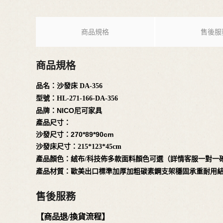
商品規格
售後服
商品規格
品名：
沙發床
DA-356
型號：
HL-271-166-DA-356
品牌：NICO尼可家具
產品尺寸：
沙發尺寸：270*89*90cm
沙發床尺寸：
215*123*45cm
產品顏色：絨布
/科技佈多款面料顏色可選（詳情客服一對一
產品材質：歐美出口標準加厚加粗碳素鋼支架穩固承重耐用
售後服務
【商品退/換貨流程】