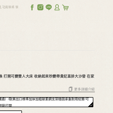
桌
功能餐桌
餐
歐餐桌，實木
休閒椅，茶几
可調節沙發
電
換
打開可變雙人大床
收納起來秒變帶貴妃直排大沙發
在家
更多詳細介紹
溝通）/歐美出口標準加厚加粗碳素鋼支架穩固承重耐用結實/可
輕鬆打開