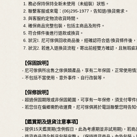
務必保持保持全新未使用（未組裝）狀態。
聯繫客服或來電：(06)295-1977，告知退/換貨需求。
與客服約定物流收貨時間。
確保商品完整包裝，包括主商品及附件。
符合條件後進行退款或換貨。
狀況
1. 尼可傢俱回收商品後，經確認符合退/換貨條件後
狀況2. 若進入退換貨流程，寄出前經雙方確認，且無瑕
【保固說明】
- 尼可傢俱所出售之傢俱類產品，享有二年保固，正常使用
- 不包括不當使用、意外事件、自行改裝等。
【保修說明】
- 超過保固期限或非保固範圍，可享有一年保修，須支付零
- 若您住在偏鄉需酌收運費，尼可傢俱將於電話聯繫您時告知
【鑑賞期及退貨注意事項】
- 提供15天鑑賞期(含例假日，此為考慮期並非試用期)，若
- 退貨商品須全新且包裝完整。（保持退貨商品、內外包裝