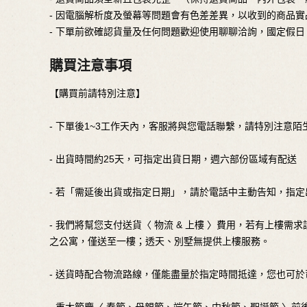
- 因電腦解析度及螢幕等問題會有色差差異，以收到的商品實
- 下單前欲確認貨量及任何問題歡迎使用聊聊洽詢，國定假
購買注意事項
【購買前請特別注意】
- 下單後1~3工作天內，客服將與您電話聯繫，請特別注意陌
- 出貨時間約25天，可指定出貨日期，週六部份區域有配送
- 若「需延後出貨或指定日期」，請於電話中主動告知，指
- 我們將幫您支付送貨〈 物流 & 上樓 〉費用，若有上
之公寓，僅送至一樓；透天、別墅無提供上樓服務。
- 送貨時配合物流路線，僅能盡量於指定時間抵達，您也可