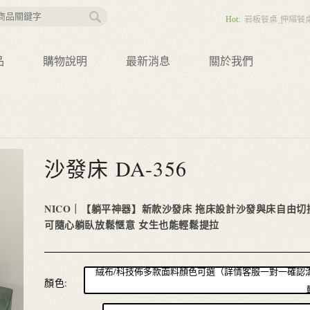
Hot:
岩板餐桌
伸縮餐
桌，實木餐桌，北
餐椅
輕奢餐椅，
沙發
沙發床
靠背
動沙發
品
購物說明
最新消息
關於我們
沙發床 DA-356
NICO｜
【躺平神器】新款沙發床
拖床設計沙發與床自由切
可隨心躺臥放鬆愜意
女生也能輕鬆提拉
絨布/科技佈多款面料顏色可選（詳情客服一對一確認
顏色: