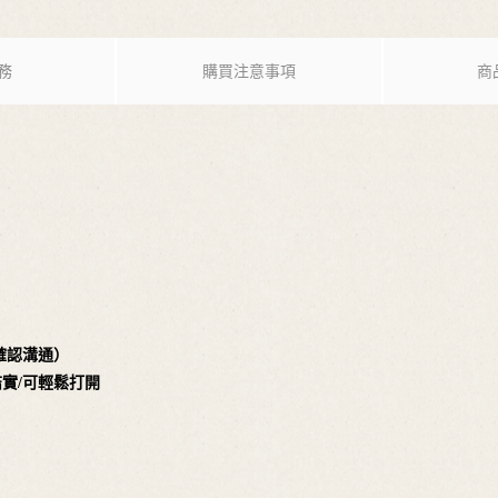
務
購買注意事項
商
確認溝通）
結實
/可輕鬆打開