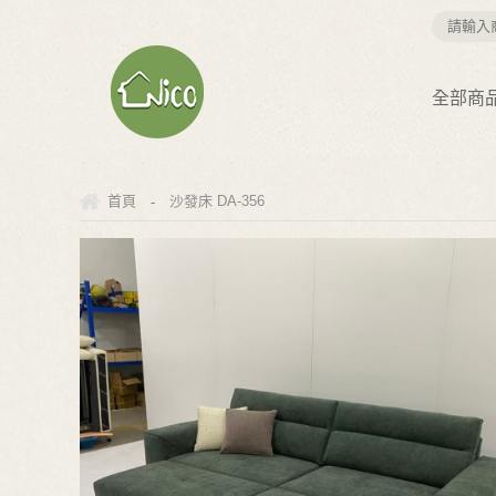
全部商
-
首頁
沙發床 DA-356