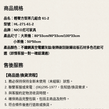
商品規格
品名：輕奢方型茶几組合 61-2
型號：HL-271-61-2
品牌：NICO尼可家具
產品尺寸：大茶幾：80*33cm/90*33cm/100*33cm
小茶幾：50*50cm
產品顏色：不鏽鋼真空電鍍灰鈦/耐熱耐刮耐磨岩板石材多色花紋可
選（詳情客服一對一確認溝通）
售後服務
【商品退/換貨流程】
務必保持保持全新未使用（未組裝）狀態。
聯繫客服或來電：(06)295-1977，告知退/換貨需求。
與客服約定物流收貨時間。
確保商品完整包裝，包括主商品及附件。
符合條件後進行退款或換貨。