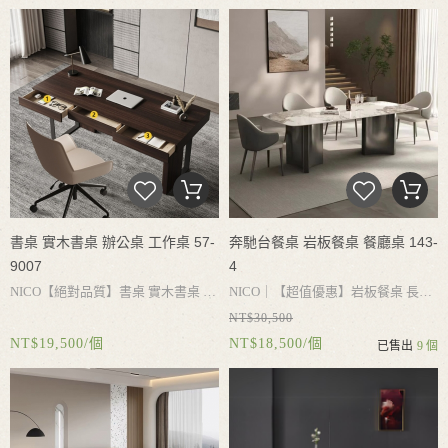
實耐用
簡約設計
搭配不同風格
書桌 實木書桌 辦公桌 工作桌 57-
奔馳台餐桌 岩板餐桌 餐廳桌 143-
9007
4
NICO
【絕對品質】書桌
實木書桌
辦
NICO｜
【超值優惠】岩板餐桌
長
NT$30,500
公桌
工作桌
電腦桌
書桌收納
大容量
桌
餐桌
會客桌
餐廳桌
岩板桌面
加
NT$19,500/個
NT$18,500/個
已售出
9 個
抽屜
實木桌腳承重力強
結實耐用
簡
厚全復合底板
耐用不破損
加厚不鏽
約設計
搭配不同風格
鋼桌腳
穩固性好
承重平穩
牢固不搖
晃
防潮不生鏽
桌腳空間寬大
搭配不
同餐椅
用餐更自在