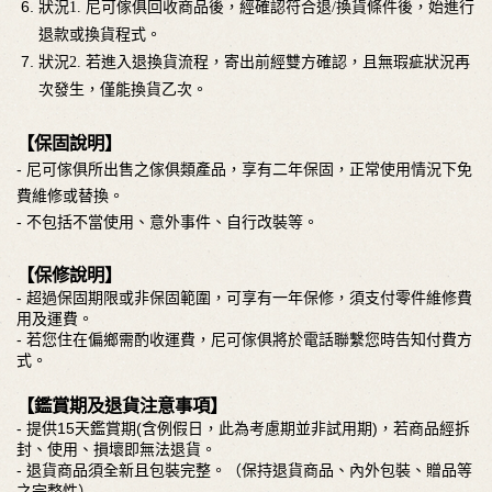
狀況
1. 尼可傢俱回收商品後，經確認符合退/換貨條件後，始進行
退款或換貨程式。
狀況2. 若進入退換貨流程，寄出前經雙方確認，且無瑕疵狀況再
次發生，僅能換貨乙次。
【保固說明】
- 尼可傢俱所出售之傢俱類產品，享有二年保固，正常使用情況下免
費維修或替換。
- 不包括不當使用、意外事件、自行改裝等。
【保修說明】
- 超過保固期限或非保固範圍，可享有一年保修，須支付零件維修費
用及運費。
- 若您住在偏鄉需酌收運費，尼可傢俱將於電話聯繫您時告知付費方
式。
【鑑賞期及退貨注意事項】
- 提供15天鑑賞期(含例假日，此為考慮期並非試用期)，若商品經拆
封、使用、損壞即無法退貨。
- 退貨商品須全新且包裝完整。（保持退貨商品、內外包裝、贈品等
之完整性）