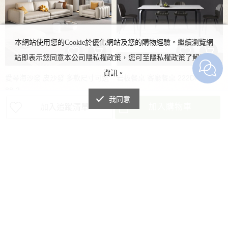
本網站使用您的Cookie於優化網站及您的購物經驗。繼續瀏覽網
站即表示您同意本公司隱私權政策，您可至隱私權政策了解詳細
資訊。
愛琴海沙發 皮沙發 多款尺寸可選
岩板餐桌 客廳餐桌 222DK-768
88-2
前往我的粉絲團
我同意
NICO｜愛琴海沙發 貓抓皮沙發 方塊
加入購物車
加入追蹤清單
NT$24,500
沙發 耐磨耐抓 寬大坐深 自由坐躺
NT$7,500/張
已售出
2 張
NT$14,500/個
分體設計 軟而不塌 多尺寸可選多色
NICO|岩板餐桌 客廳餐桌 餐桌椅 多
可選
款尺寸可選 多款石材花紋可選 台灣
急速出貨 台灣門市可現場參觀
關於我們
會員中心
品牌故事
訂單查詢
最新消息
修改會員資料
常見問題
會員註冊
聯絡我們
忘記密碼