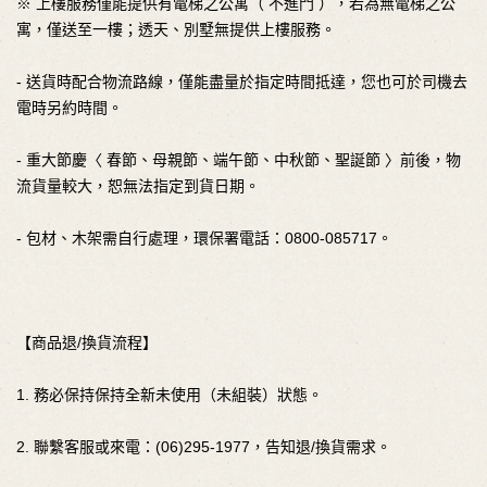
※ 上樓服務僅能提供有電梯之公寓（ 不進門 ），若為無電梯之公
寓，僅送至一樓；透天、別墅無提供上樓服務。
- 送貨時配合物流路線，僅能盡量於指定時間抵達，您也可於司機去
電時另約時間。
- 重大節慶〈 春節、母親節、端午節、中秋節、聖誕節 〉前後，物
流貨量較大，恕無法指定到貨日期。
- 包材、木架需自行處理，環保署電話：0800-085717。
【商品退/換貨流程】
1. 務必保持保持全新未使用（未組裝）狀態。
2. 聯繫客服或來電：(06)295-1977，告知退/換貨需求。