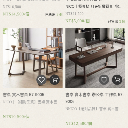
NICO｜
餐桌椅 月牙折叠餐桌 摺叠
NT$16,500
進口岩板耐磨耐熱耐刮 不滲透 易
NT$21,500
NT$14,500/個
餐桌椅 實木餐桌 伸縮 吃飯桌椅 實
已售出
4 個
清潔家用餐桌
NT$5,000/個
已售出
3 個
木白蠟木 可收納4張餐椅 儲物抽屜
可容納6-8人用餐（微瑕需到門市確
認後再購買）
書桌 實木書桌 57-9005
書桌 實木書桌 辦公桌 工作桌 57-
9006
NICO｜
【絕對品質】書桌
實木書
NNICO
【絕對品質】書桌
實木書
桌
書桌收納
白蠟木書桌
實木桌腳承
NT$10,500/個
桌
辦公桌
工作桌
電腦桌
書桌收
重力強
結實耐用
簡約設計
乾淨好打
NT$12,500/個
納
大容量抽屜
實木桌腳承重力強
結
理