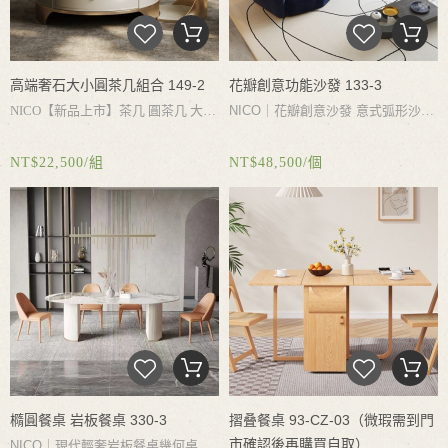
高端奢石大小圓茶几組合 149-2
花瓣創意功能沙發 133-3
NICO【新品上市】茶几 圓茶几 大小
NICO｜
花瓣創意沙發
意式弧形沙
茶幾 高端奢石茶几 客廳茶几桌組合
發
可以只能調節靠背靠枕
創造自己
NT$22,500/組
NT$48,500/個
不鏽鋼茶几底座 不生鏽不氧化 高端
的舒適感
奢石檯面 耐磨耐熱耐刮好打理
橢圓餐桌 岩板餐桌 330-3
摺叠餐桌 93-CZ-03（微瑕需到門
市確認後再購買自取）
NICO｜現代輕奢岩板餐桌幾何桌腳